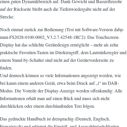
einen guten Dynamikbereich auf. Dank Gewicht und Bassreflexrohr
auf der Rückseite bleibt auch die Tiefenwiedergabe nicht auf der
Strecke.
Noch einmal zurück zur Bedienung (Test mit Software-Version dabp-
mmi-FS2028-0100-0002_V3.2.7.42548-1RC2): Das Touchscreen-
Display hat das schlichte Gerätedesign ermöglicht – mehr als zehn
praktische Favoriten-Tasten im Direktzugriff, dem Lautstärkeregler und
einem Stand-by-Schalter sind nicht auf der Gerätevorderseite zu
finden.
Und dennoch können so viele Informationen angezeigt werden, wie
bei kaum einem anderen Gerät, etwa beim Druck auf „i“ im DAB-
Modus. Die Vorteile der Display-Anzeige werden offenkundig: Alle
Informationen erhält man auf einen Blick und muss sich nicht
durchklicken oder einem durchlaufenden Text folgen.
Das gedruckte Handbuch ist dreisprachig (Deutsch, Englisch,
Französisch) und erläutert die Einstell- und Auswahlmöglichkeiten