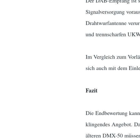
Der DAB-Empfang ist se
Signalversorgung voraus
Drahtwurfantenne verur
und trennscharfen UKW
Im Vergleich zum Vorl
sich auch mit dem Ein
Fazit
Die Endbewertung kann e
klingendes Angebot. Dab
älteren DMX-50 müssen 