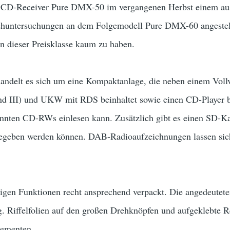
CD-Receiver Pure DMX-50 im vergangenen Herbst einem ausfü
chuntersuchungen an dem Folgemodell Pure DMX-60 angest
in dieser Preisklasse kaum zu haben.
ndelt es sich um eine Kompaktanlage, die neben einem Vollv
d III) und UKW mit RDS beinhaltet sowie einen CD-Player ber
annten CD-RWs einlesen kann. Zusätzlich gibt es einen SD-K
egeben werden können. DAB-Radioaufzeichnungen lassen sich 
ltigen Funktionen recht ansprechend verpackt. Die angedeutet
. Riffelfolien auf den großen Drehknöpfen und aufgeklebte R
lementen.