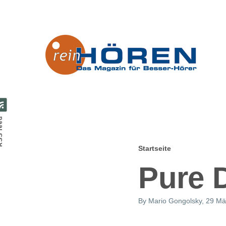
Direkt zum Inhalt
feed
Startseite
Pfadnavig
Pure 
By
Mario Gongolsky
, 29 Mä