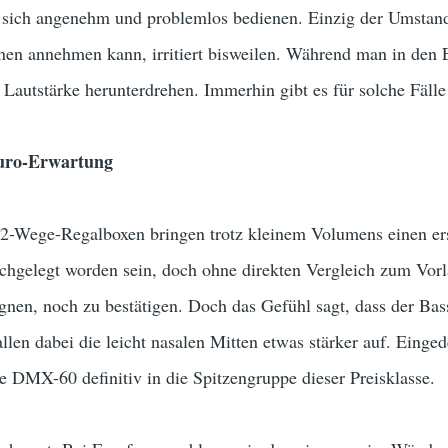
 sich angenehm und problemlos bedienen. Einzig der Umstan
ionen annehmen kann, irritiert bisweilen. Während man in de
ie Lautstärke herunterdrehen. Immerhin gibt es für solche Fäll
Euro-Erwartung
n 2-Wege-Regalboxen bringen trotz kleinem Volumens einen er
chgelegt worden sein, doch ohne direkten Vergleich zum Vor
ugnen, noch zu bestätigen. Doch das Gefühl sagt, dass der Bas
len dabei die leicht nasalen Mitten etwas stärker auf. Eing
e DMX-60 definitiv in die Spitzengruppe dieser Preisklasse.