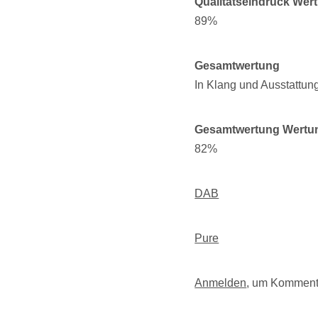
Qualitätseindruck Wer
89%
Gesamtwertung
In Klang und Ausstattun
Gesamtwertung Wertu
82%
DAB
Pure
Anmelden
, um Komment