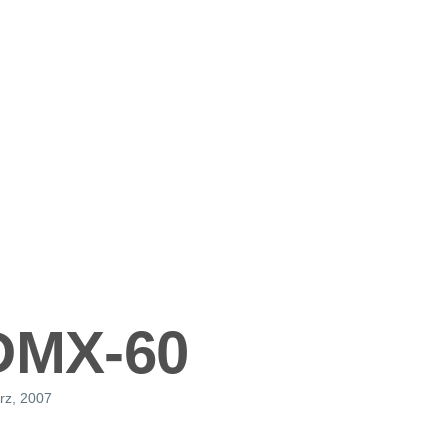
ation
DMX-60
rz, 2007