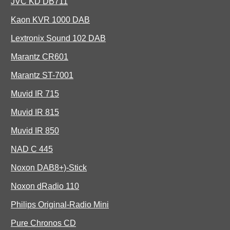
JVC KD DB711
Kaon KVR 1000 DAB
Lextronix Sound 102 DAB
Marantz CR601
Marantz ST-7001
Muvid IR 715
Muvid IR 815
Muvid IR 850
NAD C 445
Noxon DAB8+)-Stick
Noxon dRadio 110
Philips Original-Radio Mini
Pure Chronos CD