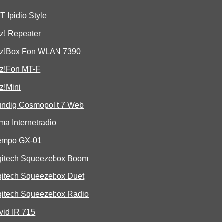
 Ipidio Style
tz! Repeater
itz!Box Fon WLAN 7390
tz!Fon MT-F
tz!Mini
undig Cosmopolit 7 Web
a Internetradio
tempo GX-01
gitech Squeezebox Boom
gitech Squeezebox Duet
gitech Squeezebox Radio
vid IR 715