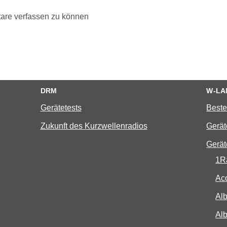
are verfassen zu können
DRM
W-LA
Gerätetests
Beste
Zukunft des Kurzwellenradios
Gerät
Gerät
1R
Aco
Al
Al