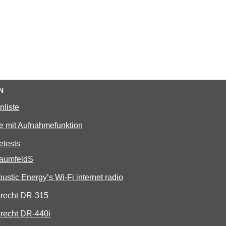
N
nliste
e mit Aufnahmefunktion
etests
aumfeldS
ustic Energy’s Wi-Fi internet radio
brecht DR-315
brecht DR-440i