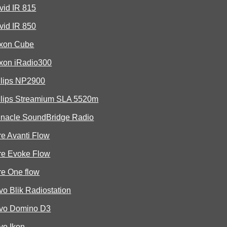
vid IR 815
vid IR 850
xon Cube
xon iRadio300
ilips NP2900
ilips Streamium SLA 5520m
nnacle SoundBridge Radio
e Avanti Flow
re Evoke Flow
re One flow
o Blik Radiostation
vo Domino D3
vo Ikon