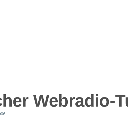
ation
scher Webradio-
2006