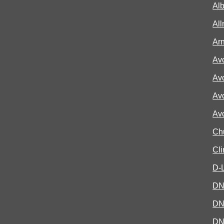
Al
Al
Ar
Avo
Avo
Avo
Av
Ch
Cli
D-
DN
DN
DN