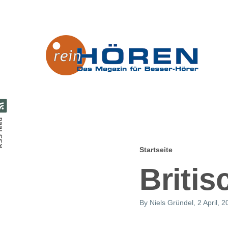
Direkt zum Inhalt
feed
Startseite
Pfadnavig
Briti
By
Niels Gründel
, 2 April, 