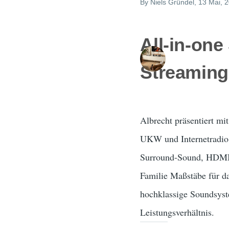
By
Niels Gründel
, 13 Mai, 
All-in-on
Streaming
Albrecht präsentiert m
UKW und Internetradio 
Surround-Sound, HDMI-A
Familie Maßstäbe für d
hochklassige Soundsyste
Leistungsverhältnis.