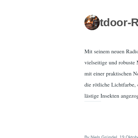
Outdoor-R
Mit seinem neuen Radio
vielseitige und robust
mit einer praktischen N
die rötliche Lichtfarbe
lästige Insekten angezo
By
Niels Gründel
, 19 Oktob