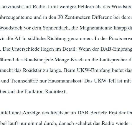
 Jazzmusik auf Radio 1 mit weniger Fehlern als das Woodstoc
Fahrzeugantenne und in den 30 Zentimetern Differenz bei deren
Woodstock vor dem Sonnendach, die Magnetantenne knapp dah
wir die A1 in südliche Richtung genommen. In der Praxis er
. Die Unterschiede liegen im Detail: Wenn der DAB-Empfang
während das Roadstar jede Menge Krach an die Lautsprecher d
aucht das Roadstar zu lange. Beim UKW-Empfang bietet das 
 und Trennschärfe nur Hausmannskost. Das UKW-Teil ist mit
aber auf die Funktion Radiotext.
amik-Label-Anzeige des Roadstar im DAB-Betrieb: Erst der Dru
abel läuft nur einmal durch, danach schaltet das Radio wied