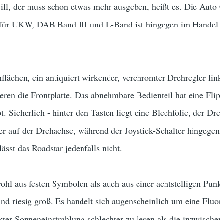
ill, der muss schon etwas mehr ausgeben, heißt es. Die Au
für UKW, DAB Band III und L-Band ist hingegen im Handel 
flächen, ein antiquiert wirkender, verchromter Drehregler link
ieren die Frontplatte. Das abnehmbare Bedienteil hat eine F
. Sicherlich - hinter den Tasten liegt eine Blechfolie, der Dr
er auf der Drehachse, während der Joystick-Schalter hingegen s
lässt das Roadstar jedenfalls nicht.
ohl aus festen Symbolen als auch aus einer achtstelligen Pu
d riesig groß. Es handelt sich augenscheinlich um eine Fluo
ekter Sonneneinstrahlung schlechter zu lesen als die inzwisc