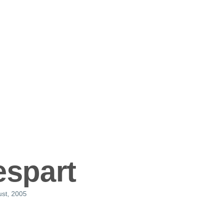
ation
espart
ust, 2005