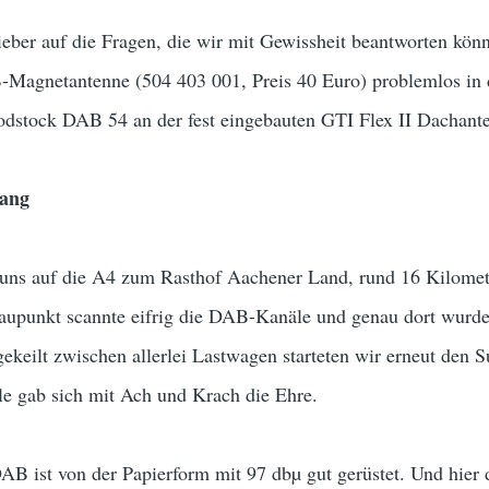
ieber auf die Fragen, die wir mit Gewissheit beantworten kön
agnetantenne (504 403 001, Preis 40 Euro) problemlos in d
stock DAB 54 an der fest eingebauten GTI Flex II Dachante
ang
g uns auf die A4 zum Rasthof Aachener Land, rund 16 Kilomet
laupunkt scannte eifrig die DAB-Kanäle und genau dort wur
gekeilt zwischen allerlei Lastwagen starteten wir erneut den S
 gab sich mit Ach und Krach die Ehre.
B ist von der Papierform mit 97 dbµ gut gerüstet. Und hier 