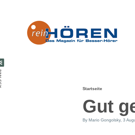
Direkt zum Inhalt
feed
Startseite
Pfadnavig
Gut g
By
Mario Gongolsky
, 3 Aug