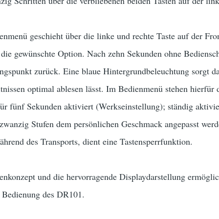
zig Schritten über die verbliebenen beiden Tasten auf der link
nmenü geschieht über die linke und rechte Taste auf der Front
t die gewünschte Option. Nach zehn Sekunden ohne Bedienschr
gspunkt zurück. Eine blaue Hintergrundbeleuchtung sorgt daf
tnissen optimal ablesen lässt. Im Bedienmenü stehen hierfür 
ür fünf Sekunden aktiviert (Werkseinstellung); ständig aktivie
 zwanzig Stufen dem persönlichen Geschmack angepasst werd
hrend des Transports, dient eine Tastensperrfunktion.
enkonzept und die hervorragende Displaydarstellung ermöglic
e Bedienung des DR101.