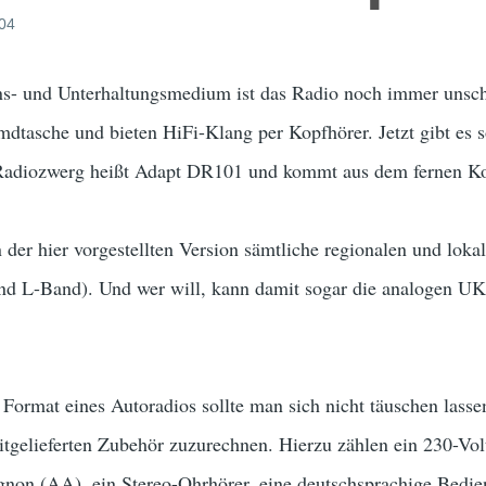
004
ns- und Unterhaltungsmedium ist das Radio noch immer unsch
mdtasche und bieten HiFi-Klang per Kopfhörer. Jetzt gibt es
 Radiozwerg heißt Adapt DR101 und kommt aus dem fernen Ko
der hier vorgestellten Version sämtliche regionalen und lok
nd L-Band). Und wer will, kann damit sogar die analogen 
ormat eines Autoradios sollte man sich nicht täuschen lassen
tgelieferten Zubehör zuzurechnen. Hierzu zählen ein 230-Vol
gnon (AA), ein Stereo-Ohrhörer, eine deutschsprachige Bedie