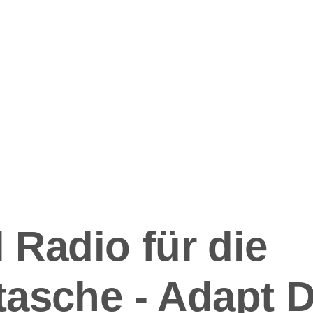
ation
l Radio für die
asche - Adapt 