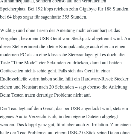
Aufnahmequalität, sondern ebenso auf den verbrauchten
Speicherplatz. Bei 192 kbps reichen zehn Gigabyte für 188 Stunden,
bei 64 kbps sogar für sagenhafte 355 Stunden.
Wichtig (und ohne Lesen der Anleitung nicht erkennbar) ist das
Vorgehen, bevor ein USB-Gerät vom Steckplatz abgetrennt wird. An
dieser Stelle erinnert die kleine Kompaktanlage auch eher an einen
modernen PC als an eine klassische Stereoanlage, gilt es doch, die
Taste “Time Mode” vier Sekunden zu drücken, damit auf beiden
Geräteseiten nichts schiefgeht. Falls sich das Gerät in einer
Endlosschleife verirrt haben sollte, hilft ein Hardware-Reset: Stecker
ziehen und Neustart nach 20 Sekunden – sagt ebenso die Anleitung.
Beim Testen traten derartige Probleme nicht auf.
Der Teac legt auf dem Gerät, das per USB angedockt wird, stets ein
eigenes Audio-Verzeichnis ab, in dem eigene Dateien abgelegt
werden. Das klappt ganz gut, führt aber auch zu Irritation. Zum einen
hatte der Teac Probleme, auf einem USB-2.0-Stick seine Daten ohne