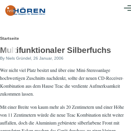
Direkt zum Inhalt
Men
Pfadnavigation
Startseite
Multifunktionaler Silberfuchs
By
Niels Gründel
, 26 Januar, 2006
Wer nicht viel Platz besitzt und über eine Mini-Stereoanlage
hochwertigen Zuschnitts nachdenkt, sollte der neuen CD-Receiver-
Kombination aus dem Hause Teac die verdiente Aufmerksamkeit
zukommen lassen.
Mit einer Breite von kaum mehr als 20 Zentimetern und einer Höhe
von 11 Zentimetern würde die neue Teac Kombination nicht weiter
auffallen, doch die Aluminium gebürstete silberfarbene Front mit
gerundeten Ecken machen das Gerät durchaus zu einer kleinen