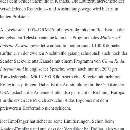
oder dem Sender Sackville in Kanada. Die Laufzeitunterschiede der
verschiedenen Reflexions- und Ausbreitungswege wird hier zum
harten Prüfstein.
Als weitesten 100%-DRM-Empfangserfolg mit dem Roadstar an der
eingebauten Teleskopantenne kann das Programm des
Ministry of
Interior Kuwait
gewertet werden. Immerhin rund 4.100 Kilometer
Luftlinie. In der zweiten Nachthälfte gelang schließlich auch noch der
Sender Sackville aus Kanada mit einem Programm von
China Radio
International
in englischer Sprache, wenn auch nur mit 20%iger
Tonwiedergabe. Mit 13.500 Kilometern eine Strecke mit mehreren
Reflexionssprüngen. Dabei ist die Ausstrahlung für die Ostküste der
USA gedacht, die Antenne strahlt also gar nicht in Richtung Europa.
Für die ersten DRM-Gehversuche ist das Ergebnis mit dem
preiswerten Kofferradio nicht schlecht.
Der Empfänger hat sicher so seine Limitierungen. Schon beim
Analog-Empfang fiel auf, dass der Verstärker bei Fading, also wenn