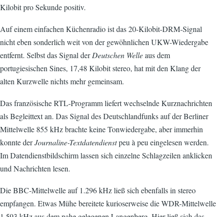
Kilobit pro Sekunde positiv.
Auf einem einfachen Küchenradio ist das 20-Kilobit-DRM-Signal
nicht eben sonderlich weit von der gewöhnlichen UKW-Wiedergabe
entfernt. Selbst das Signal der
Deutschen Welle
aus dem
portugiesischen Sines, 17,48 Kilobit stereo, hat mit den Klang der
alten Kurzwelle nichts mehr gemeinsam.
Das französische RTL-Programm liefert wechselnde Kurznachrichten
als Begleittext an. Das Signal des Deutschlandfunks auf der Berliner
Mittelwelle 855 kHz brachte keine Tonwiedergabe, aber immerhin
konnte der
Journaline-Textdatendienst
peu à peu eingelesen werden.
Im Datendienstbildschirm lassen sich einzelne Schlagzeilen anklicken
und Nachrichten lesen.
Die BBC-Mittelwelle auf 1.296 kHz ließ sich ebenfalls in stereo
empfangen. Etwas Mühe bereitete kurioserweise die WDR-Mittelwelle
1.593 kHz aus dem nahe gelegenen Langenberg. Hier ließ sich das