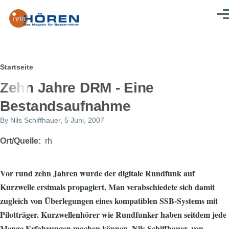
Direkt zum Inhalt
Men
Pfadnavigation
Startseite
Zehn Jahre DRM - Eine
Bestandsaufnahme
By
Nils Schiffhauer
, 5 Juni, 2007
Ort/Quelle
rh
Vor rund zehn Jahren wurde der digitale Rundfunk auf
Kurzwelle erstmals propagiert. Man verabschiedete sich damit
zugleich von Überlegungen eines kompatiblen SSB-Systems mit
Pilotträger. Kurzwellenhörer wie Rundfunker haben seitdem jede
Menge Erfahrungen machen können. Nils Schiffhauer, von