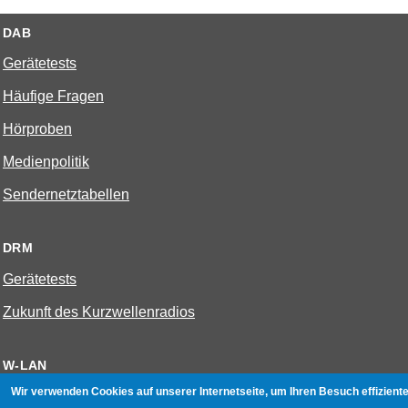
DAB
Gerätetests
Häufige Fragen
Hörproben
Medienpolitik
Sendernetztabellen
DRM
Gerätetests
Zukunft des Kurzwellenradios
W-LAN
Wir verwenden Cookies auf unserer Internetseite, um Ihren Besuch effiziente
Bestenliste