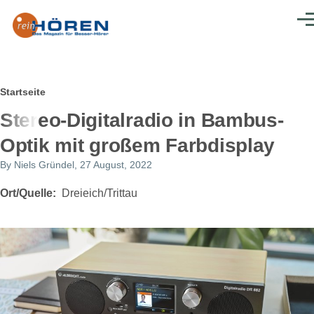
Direkt zum Inhalt
Men
Pfadnavigation
Startseite
Stereo-Digitalradio in Bambus-
Optik mit großem Farbdisplay
By
Niels Gründel
, 27 August, 2022
Ort/Quelle
Dreieich/Trittau