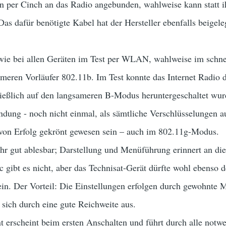
n per Cinch an das Radio angebunden, wahlweise kann statt i
as dafür benötigte Kabel hat der Hersteller ebenfalls beigele
wie bei allen Geräten im Test per WLAN, wahlweise im schn
rmeren Vorläufer 802.11b. Im Test konnte das Internet Radi
hließlich auf den langsameren B-Modus heruntergeschaltet wu
ndung - noch nicht einmal, als sämtliche Verschlüsselungen a
von Erfolg gekrönt gewesen sein – auch im 802.11g-Modus.
ehr gut ablesbar; Darstellung und Menüführung erinnert an di
c gibt es nicht, aber das Technisat-Gerät dürfte wohl ebenso 
n. Der Vorteil: Die Einstellungen erfolgen durch gewohnte M
sich durch eine gute Reichweite aus.
ent erscheint beim ersten Anschalten und führt durch alle notw