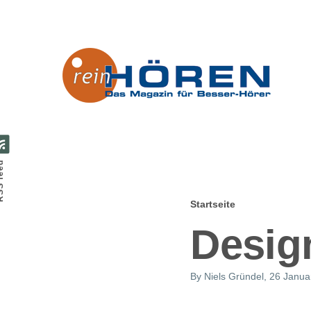
Direkt zum Inhalt
feed
Startseite
Pfadnavig
Desig
By
Niels Gründel
, 26 Janua