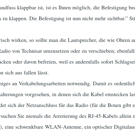
andfuss klappbar ist, ist es Ihnen möglich, die Befestigung
 zu klappen. Die Befestigung ist nun nicht mehr sichtbar.” S
isch wirken, so sollte man die Lautsprecher, die wie Ohren a
Radio von Technisat umzusetzen oder zu verschieben; ebenfall
cken oder davon befreien, weil es andernfalls sofort Schlags
 sich aus fallen lässt.
iniges an Verkabelungsarbeiten notwendig. Damit es ordentlic
alterungen vorgesehen, in denen sich die Kabel einstecken la
et sich der Netzanschluss für das Radio (für die Boxen gibt e
uchen Sie niemals die Arretierung des RJ-45-Kabels allein m
ht!), eine schwenkbare WLAN-Antenne, ein optischer Digital