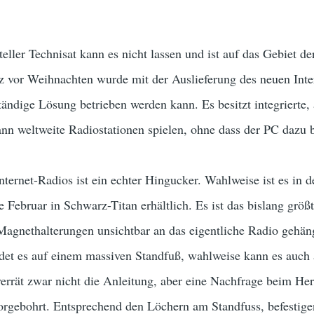
eller Technisat kann es nicht lassen und ist auf das Gebiet d
rz vor Weihnachten wurde mit der Auslieferung des neuen Int
nständige Lösung betrieben werden kann. Es besitzt integrierte
n weltweite Radiostationen spielen, ohne dass der PC dazu
ternet-Radios ist ein echter Hingucker. Wahlweise ist es in
e Februar in Schwarz-Titan erhältlich. Es ist das bislang größ
 Magnethalterungen unsichtbar an das eigentliche Radio gehä
ndet es auf einem massiven Standfuß, wahlweise kann es auc
errät zwar nicht die Anleitung, aber eine Nachfrage beim He
rgebohrt. Entsprechend den Löchern am Standfuss, befestigen