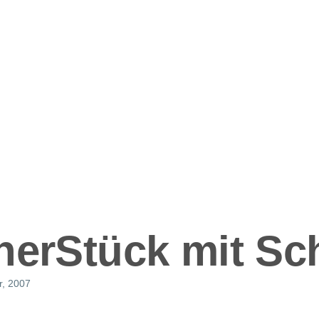
ation
nerStück mit S
r, 2007