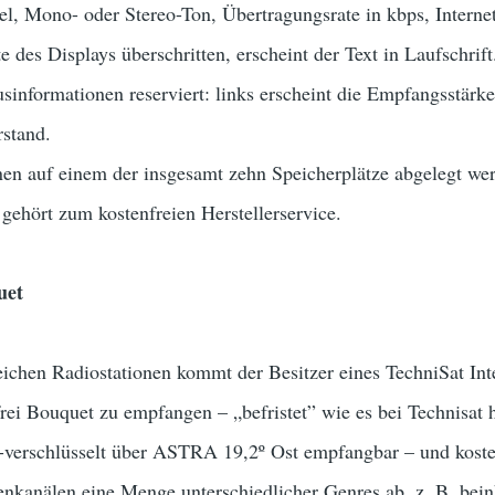
l, Mono- oder Stereo-Ton, Übertragungsrate in kbps, Interne
e des Displays überschritten, erscheint der Text in Laufschri
usinformationen reserviert: links erscheint die Empfangsstär
rstand.
en auf einem der insgesamt zehn Speicherplätze abgelegt we
 gehört zum kostenfreien Herstellerservice.
uet
eichen Radiostationen kommt der Besitzer eines TechniSat In
rei Bouquet zu empfangen – „befristet” wie es bei Technisat 
rschlüsselt über ASTRA 19,2º Ost empfangbar – und kostet
enkanälen eine Menge unterschiedlicher Genres ab, z. B. bein