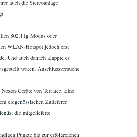
hrer auch die Stereoanlage
gt.
ellen 802.11g-Modus oder
o den WLAN-Hotspot jedoch erst
rde. Und auch danach klappte es
usgestellt waren. Anschlussversuche
e Noxon-Geräte von Terratec. Eine
dem eidgenössischen Zulieferer
enüs; die mitgelieferte
endigen Punkte bis zur erfolgreichen