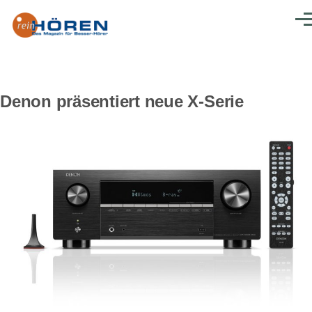
Direkt zum Inhalt
Men
Denon präsentiert neue X-Serie