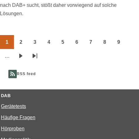
nach DAB+ sucht, stößt daher vorwiegend auf solche
Lösungen.
1
2
3
4
5
6
7
8
9
Seitennummerierung
Page
Page
Page
Page
Page
Page
Page
Page
Page
…
Nächste
Letzte
Seite
Seite
RSS feed
DAB
Gerätetests
Häufige Fragen
Hörproben