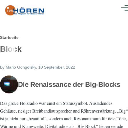
Direkt zum Inhalt
Men
Pfadnavigation
Startseite
Block
By
Mario Gongolsky
, 10 September, 2022
Die Renaissance der Big-Blocks
Das große Holzradio war einst ein Statussymbol. Ausladendes
Gehäuse, riesiger Breitbandlautsprecher und Röhrenverstärkung. „Big“
ist ja nicht nur „beautiful“, sondern auch Resonanzraum für tiefe Töne,
Wärme und Klangweite. Digitalradios als „Big Block“ liegen gerade