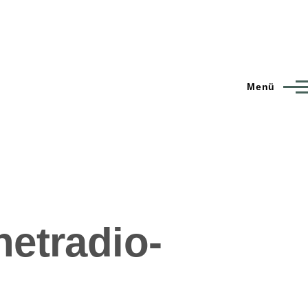
Menü
etradio-