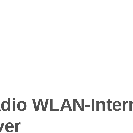
ation
dio WLAN-Intern
ver