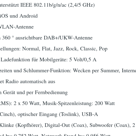
terstützt IEEE 802.11b/g/n/ac (2,4/5 GHz)
 iOS und Android
e WLAN-Antenne
m 360 ° ausrichtbare DAB+/UKW-Antenne
tellungen: Normal, Flat, Jazz, Rock, Classic, Pop
Ladefunktion für Mobilgeräte: 5 Volt/0,5 A
zeiten und Schlummer-Funktion: Wecken per Summer, Inte
tet Radio automatisch aus
m Gerät und per Fernbedienung
MS): 2 x 50 Watt, Musik-Spitzenleistung: 200 Watt
Cinch), optischer Eingang (Toslink), USB-A
linke (Kopfhörer), Digital-Out (Coax), Subwoofer (Coax), 2
nd-by: 0,752 Watt, Netzwerk-Stand-by: 0,956 Watt