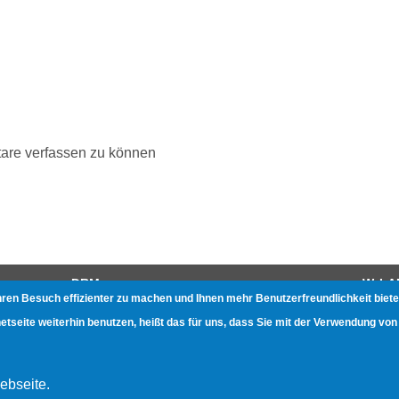
are verfassen zu können
DRM
W-LA
hren Besuch effizienter zu machen und Ihnen mehr Benutzerfreundlichkeit biete
Gerätetests
Beste
seite weiterhin benutzen, heißt das für uns, dass Sie mit der Verwendung von
Zukunft des Kurzwellenradios
Gerät
Gerät
ebseite.