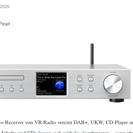
 2026
Pearl
o-Receiver von VR-Radio vereint DAB+, UKW, CD-Player und
-Inhalte und CDs lassen sich mühelos kombinieren – ganz oh