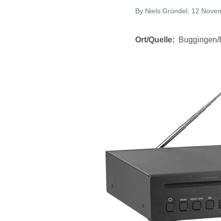
By
Niels Gründel
, 12 Nove
Ort/Quelle
Buggingen/