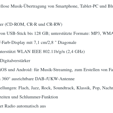
ellose Musik-Übertragung von Smartphone, Tablet-PC und Blu
layer (CD-ROM, CR-R und CR-RW)
von USB-Stick bis 128 GB; unterstützte Formate: MP3, W
-Farb-Display mit 7,1 cm/2,8 " Diagonale
nterstützt WLAN IEEE 802.11b/g/n (2,4 GHz)
Digitalverstärker
iOS und Android: für Musik-Streaming, zum Erstellen von Fa
m 360° ausrichtbare DAB-/UKW-Antenne
tellungen: Flach, Jazz, Rock, Soundtrack, Klassik, Pop, Nac
zeiten und Schlummer-Funktion
tet Radio automatisch aus