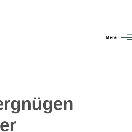
Menü
ergnügen
er