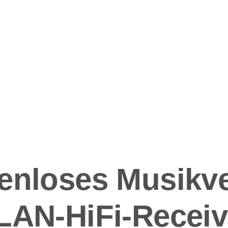
ation
enloses Musikv
LAN-HiFi-Receiv