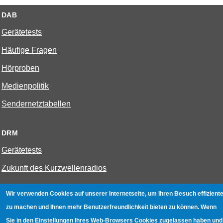
DAB
Gerätetests
Häufige Fragen
Hörproben
Medienpolitik
Sendernetztabellen
DRM
Gerätetests
Zukunft des Kurzwellenradios
Wir verwenden Cookies auf unserer Internetseite, um Ihren Besuch effiziente
W-LAN
zu machen und Ihnen mehr Benutzerfreundlichkeit bieten zu können. Wenn
Bestenliste
Sie in den Einstellungen Ihres Web-Browsers Cookies zugelassen haben und