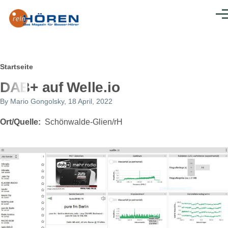
Direkt zum Inhalt
Men
Pfadnavigation
Startseite
DAB+ auf Welle.io
By
Mario Gongolsky
, 18 April, 2022
Ort/Quelle
Schönwalde-Glien/rH