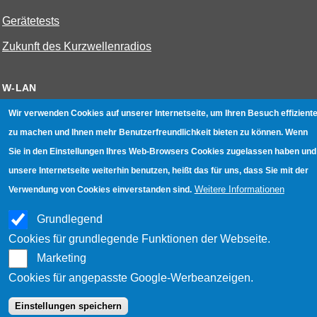
Gerätetests
Zukunft des Kurzwellenradios
W-LAN
Bestenliste
Wir verwenden Cookies auf unserer Internetseite, um Ihren Besuch effiziente
zu machen und Ihnen mehr Benutzerfreundlichkeit bieten zu können. Wenn
Geräte mit Aufnahmefunktion
Sie in den Einstellungen Ihres Web-Browsers Cookies zugelassen haben und
Gerätetests
unsere Internetseite weiterhin benutzen, heißt das für uns, dass Sie mit der
Hotspot absichern
Weitere Informationen
Verwendung von Cookies einverstanden sind.
WLAN-Testbuch
Grundlegend
Cookies für grundlegende Funktionen der Webseite.
Datenschutz
|
Impressum
|
Kontakt
Marketing
Cookies für angepasste Google-Werbeanzeigen.
Einstellungen speichern