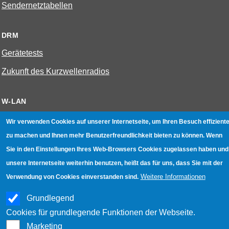
Sendernetztabellen
DRM
Gerätetests
Zukunft des Kurzwellenradios
W-LAN
Bestenliste
Wir verwenden Cookies auf unserer Internetseite, um Ihren Besuch effiziente
zu machen und Ihnen mehr Benutzerfreundlichkeit bieten zu können. Wenn
Geräte mit Aufnahmefunktion
Sie in den Einstellungen Ihres Web-Browsers Cookies zugelassen haben und
Gerätetests
unsere Internetseite weiterhin benutzen, heißt das für uns, dass Sie mit der
Hotspot absichern
Weitere Informationen
Verwendung von Cookies einverstanden sind.
WLAN-Testbuch
Grundlegend
Cookies für grundlegende Funktionen der Webseite.
Datenschutz
|
Impressum
|
Kontakt
Marketing