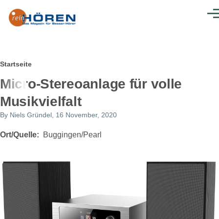
Direkt zum Inhalt
Men
Pfadnavigation
Startseite
Micro-Stereoanlage für volle
Musikvielfalt
By
Niels Gründel
, 16 November, 2020
Ort/Quelle
Buggingen/Pearl