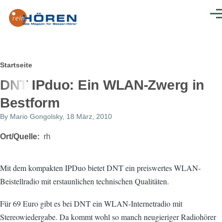
Direkt zum Inhalt
Men
Pfadnavigation
Startseite
DNT IPduo: Ein WLAN-Zwerg in
Bestform
By
Mario Gongolsky
, 18 März, 2010
Ort/Quelle
rh
Mit dem kompakten IPDuo bietet DNT ein preiswertes WLAN-
Beistellradio mit erstaunlichen technischen Qualitäten.
Für 69 Euro gibt es bei DNT ein WLAN-Internetradio mit
Stereowiedergabe. Da kommt wohl so manch neugieriger Radiohörer