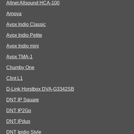
Allnet Allsound HCA-100
Arnova
Avox Indio Classic
Avox Indio Petite
Avox Indio mini
Avox TMA-1
Chumby One
Clint L1
D-Link Horstbox DVA-G3342SB
DNT IP Square
DNT IP2Go
DNT IPduo
DNT Ipidio Style