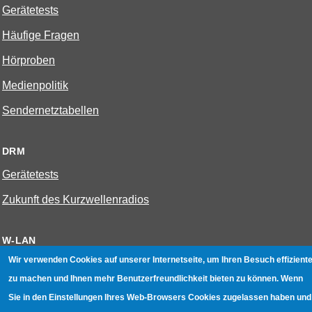
Gerätetests
Häufige Fragen
Hörproben
Medienpolitik
Sendernetztabellen
DRM
Gerätetests
Zukunft des Kurzwellenradios
W-LAN
Wir verwenden Cookies auf unserer Internetseite, um Ihren Besuch effiziente
Bestenliste
zu machen und Ihnen mehr Benutzerfreundlichkeit bieten zu können. Wenn
Geräte mit Aufnahmefunktion
Sie in den Einstellungen Ihres Web-Browsers Cookies zugelassen haben und