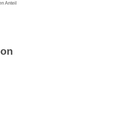
en Anteil
ion