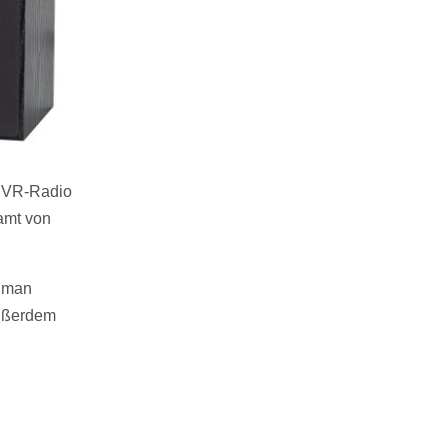
n VR-Radio
amt von
t man
außerdem