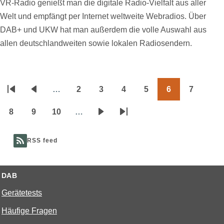
VR-Radio genießt man die digitale Radio-Vielfalt aus aller
Welt und empfängt per Internet weltweite Webradios. Über
DAB+ und UKW hat man außerdem die volle Auswahl aus
allen deutschlandweiten sowie lokalen Radiosendern.
…
2
3
4
5
6
7
Seitennummerierung
Erste
Vorherige
Page
Page
Page
Page
Page
Page
Seite
Seite
8
9
10
…
Page
Page
Page
Nächste
Letzte
Seite
Seite
RSS feed
DAB
Gerätetests
Häufige Fragen