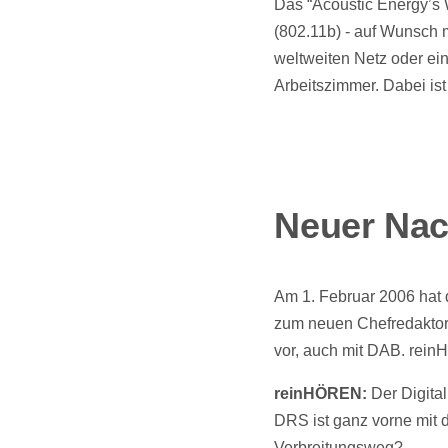
Das “Acoustic Energy’s 
(802.11b) - auf Wunsch
weltweiten Netz oder ei
Arbeitszimmer. Dabei is
Neuer Nac
Am 1. Februar 2006 hat 
zum neuen Chefredaktor 
vor, auch mit DAB. rein
reinHÖREN:
Der Digita
DRS ist ganz vorne mit d
Verbreitungsweg?