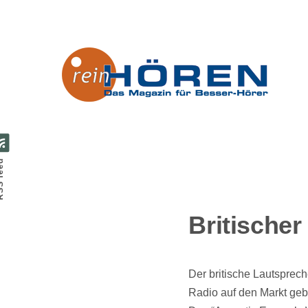
Direkt zum Inhalt
feed
Britische
Der britische Lautsprech
Radio auf den Markt gebr