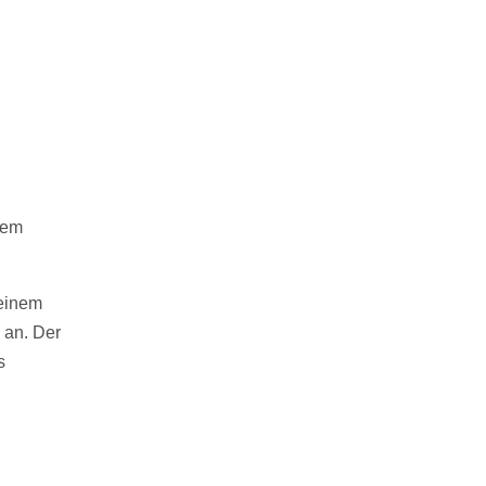
nem
seinem
 an. Der
s