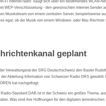
Wi-Fi internet radio” saugt sich über ein bestehendes WLAN-N
 mit WEP-Verschlüsselung - den gewünschten Internet-Sender 
nen Musikstream von einem zentralen Server, beispielsweise a
t es egal, ob die Musik von einem Windows- oder Mac-Rechner 
hrichtenkanal geplant
der Verwaltungsrat der SRG Deutschschweiz den Basler Rudolf
der Abteilung Information von Schweizer Radio DRS gewählt. E
HÖREN hat nachgefragt.
l Radio-Standard DAB ist in der Schweiz ein großes Thema, a
abei. Was sind ihre Hoffnungen für den digitalen terrestrischen