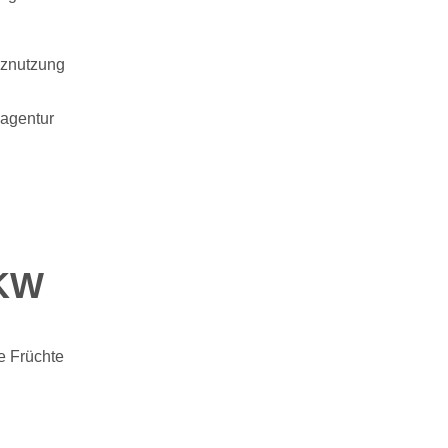
nznutzung
zagentur
UKW
e Früchte