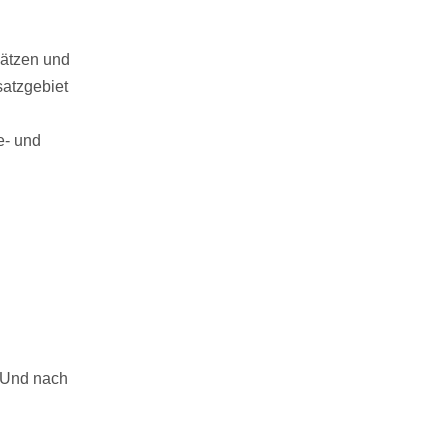
lätzen und
satzgebiet
e- und
. Und nach