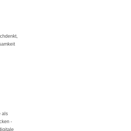
achdenkt,
samkeit
 als
cken -
igitale