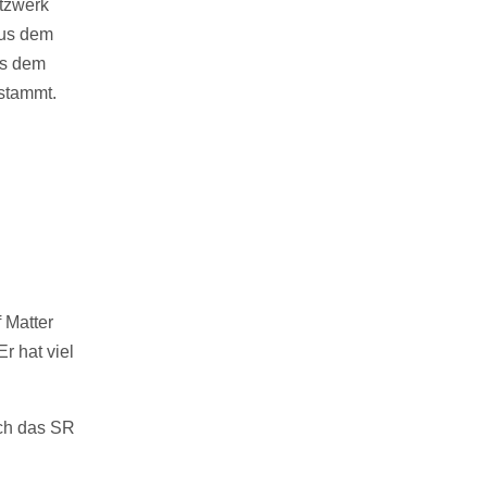
etzwerk
aus dem
us dem
stammt.
 Matter
r hat viel
uch das SR