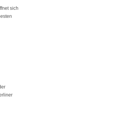
fnet sich
uesten
der
rliner