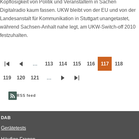
Kopflosigkeit von Politik und Veranstaltern in Sachen
Digitalradio kaum fassen. UKW bleibt von der EU und von der
Landesanstalt für Kommunikation in Stuttgart unangetastet,
während Sachsen-Anhalt nahe legt, am UKW-Switch-off 2010
festzuhalten.
…
113
114
115
116
117
118
Seitennummerierung
Erste
Vorherige
Page
Page
Page
Page
Page
Page
Seite
Seite
119
120
121
…
Page
Page
Page
Nächste
Letzte
Seite
Seite
RSS feed
DAB
Gerätetests