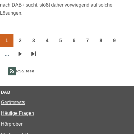
nach DAB+ sucht, stößt daher vorwiegend auf solche
Lösungen.
1
2
3
4
5
6
7
8
9
Seitennummerierung
Page
Page
Page
Page
Page
Page
Page
Page
Page
…
Nächste
Letzte
Seite
Seite
RSS feed
DAB
Gerätetests
Häufige Fragen
Hörproben