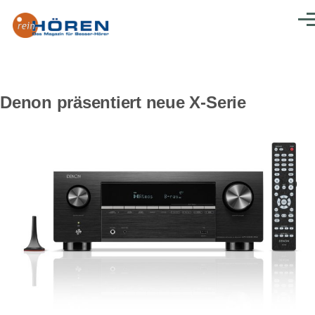
Direkt zum Inhalt
Men
Denon präsentiert neue X-Serie